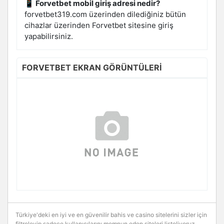
📱 Forvetbet mobil giriş adresi nedir?
forvetbet912.com
2025-11-25
forvetbet319.com üzerinden dilediğiniz bütün
cihazlar üzerinden Forvetbet sitesine giriş
forvetbet845.com
2025-11-21
yapabilirsiniz.
forvetbet727.com
2025-11-18
FORVETBET EKRAN GÖRÜNTÜLERI
forvetbet623.com
2025-11-14
forvetbet359.com
2025-11-12
forvetbet514.com
2025-11-08
forvetbet475.com
2025-11-07
forvetbet322.com
2025-11-04
forvetbet296.com
2025-10-26
Türkiye'deki en iyi ve en güvenilir bahis ve casino sitelerini sizler için
forvetbet984.com
2025-10-24
filtreleyip sadece kullanıcılarını memnun eden siteleri listeliyoruz.