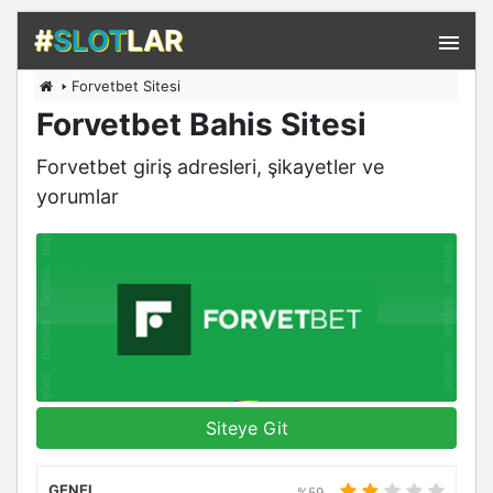
#
SLOT
LAR
Forvetbet Sitesi
EN İYILER
Forvetbet Bahis Sitesi
ÖDEME YÖNTEMLERI
Forvetbet giriş adresleri, şikayetler ve
BONUSLAR
yorumlar
Siteye Git
GENEL
%59