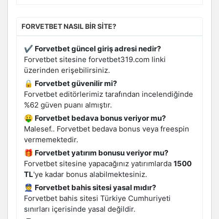
forvetbet146.com
2025-12-22
FORVETBET NASIL BIR SITE?
forvetbet915.com
2025-12-20
✔ Forvetbet güncel giriş adresi nedir?
Forvetbet sitesine forvetbet319.com linki
forvetbet840.com
2025-12-18
üzerinden erişebilirsiniz.
🔒 Forvetbet güvenilir mi?
forvetbet790.com
2025-12-16
Forvetbet editörlerimiz tarafından incelendiğinde
%62 güven puanı almıştır.
forvetbet535.com
2025-12-12
🤑 Forvetbet bedava bonus veriyor mu?
Malesef.. Forvetbet bedava bonus veya freespin
forvetbet431.com
2025-12-10
vermemektedir.
🎁 Forvetbet yatırım bonusu veriyor mu?
forvetbet295.com
2025-12-06
Forvetbet sitesine yapacağınız yatırımlarda
1500
TL
'ye kadar bonus alabilmektesiniz.
forvetbet156.com
2025-12-03
👮 Forvetbet bahis sitesi yasal mıdır?
Forvetbet bahis sitesi Türkiye Cumhuriyeti
forvetbet144.com
2025-11-27
sınırları içerisinde yasal değildir.