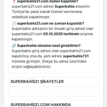
❓ superbahis21.com neden kapatıldı?
superbahis21.com adresi
Superbahis
sitesinin
Türkiye'de yasal olarak hizmet vermemesi
sebebiyle kapatılmıştır.
🕒 superbahis21.com ne zaman kapatıldı?
Superbahis adresinin bir önceki giriş adresi olan
superbahis21.com
05.10.2020 tarihinde
erişime
kapatılmıştır.
🔗 Superbahis sitesine nasıl girebilirim?
Superbahis giriş adresi olan superbahis21.com
kapatılmış olsa da, yeni adresi
superbahis731
hizmete girmiştir. Siteye bu adres üzerinden
erişim sağlayabilirsiniz.
SUPERBAHIS21 ŞIKAYETLER
SUPERBAHIS21.COM HAKKINDA