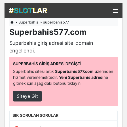
#
SLOT
LAR
Superbahis
superbahis577
EN İYILER
Superbahis577.com
ÖDEME YÖNTEMLERI
Superbahis giriş adresi site_domain
BONUSLAR
engellendi.
SUPERBAHIS GIRIŞ ADRESI DEĞIŞTI
Superbahis sitesi artık
Superbahis577.com
üzerinden
hizmet verememektedir.
Yeni Superbahis adresi
ne
gitmek için aşağıdaki butonu tıklayın.
Siteye Git
SIK SORULAN SORULAR