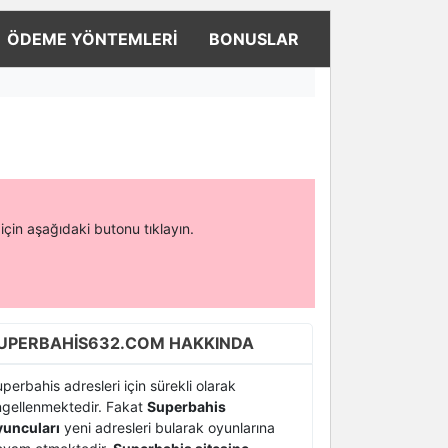
ÖDEME YÖNTEMLERI
BONUSLAR
için aşağıdaki butonu tıklayın.
UPERBAHIS632.COM HAKKINDA
perbahis adresleri için sürekli olarak
ngellenmektedir. Fakat
Superbahis
yuncuları
yeni adresleri bularak oyunlarına