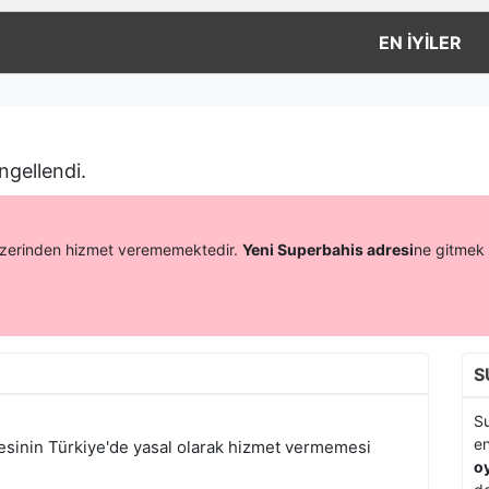
EN İYILER
ngellendi.
zerinden hizmet verememektedir.
Yeni Superbahis adresi
ne gitmek 
S
Su
e
esinin Türkiye'de yasal olarak hizmet vermemesi
o