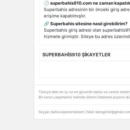
🕒 superbahis910.com ne zaman kapatıl
Superbahis adresinin bir önceki giriş ad
erişime kapatılmıştır.
🔗 Superbahis sitesine nasıl girebilirim?
Superbahis giriş adresi olan superbahis91
hizmete girmiştir. Siteye bu adres üzerinde
SUPERBAHIS910 ŞIKAYETLER
Türkiye'deki en iyi ve en güvenilir bahis ve casino siteleri
Bir sorun yaşamamız halinde sitenin listeleme puanını düş
Skype: bahisvepokerreklam | Mail:
betsgiristr@gmail.co