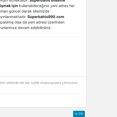
evam etmektedir.
Superbahis sitesine
işmek için
kullanabileceğiniz yeni adres her
aman güncel olarak sitemizde
ayınlanmaktadır.
Superbahis990.com
patılmış olsa da yeni adresi üzerinden
unlarınıza devam edebilirsiniz.
Bütün sitelerde tek tek üyelik oluşturup para yatırıyoruz.
tr-TR