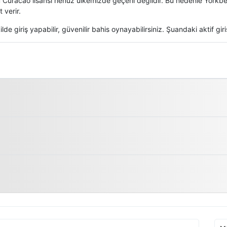
ğu Curacao lisansı henüz ülkemizde geçerli değildir. Bu nedenle Yorkbe
yorkbet383.com
 verir.
de giriş yapabilir, güvenilir bahis oynayabilirsiniz. Şuandaki aktif gir
yorkbet382.com
yorkbet379.com
yorkbet378.com
yorkbet377.com
yorkbet374.com
yorkbet373.com
yorkbet372.com
yorkbet368.com
yorkbet366.com