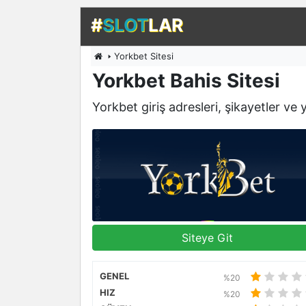
#
SLOT
LAR
Yorkbet Sitesi
Yorkbet Bahis Sitesi
Yorkbet giriş adresleri, şikayetler ve
Siteye Git
GENEL
%20
HIZ
%20