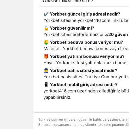
YORKBET NASIL BIR SITE?
✔ Yorkbet güncel giriş adresi nedir?
Yorkbet sitesine yorkbet416.com linki üzer
🔒 Yorkbet güvenilir mi?
Yorkbet sitesi editörlerimizce
%20 güven
🤑 Yorkbet bedava bonus veriyor mu?
Malesef.. Yorkbet bedava bonus veya fre
🎁 Yorkbet yatırım bonusu veriyor mu?
Hayır. Yorkbet sitesi yatırımlarınıza bonu
👮 Yorkbet bahis sitesi yasal mıdır?
Yorkbet bahis sitesi Türkiye Cumhuriyeti sın
📱 Yorkbet mobil giriş adresi nedir?
yorkbet416.com üzerinden dilediğiniz bütü
yapabilirsiniz.
Türkiye'deki en iyi ve en güvenilir bahis ve casino siteleri
Bir sorun yaşamamız halinde sitenin listeleme puanını düş