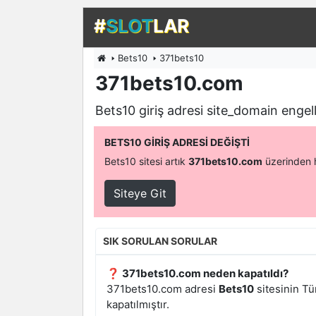
#
SLOT
LAR
Bets10
371bets10
371bets10.com
Bets10 giriş adresi site_domain engel
BETS10 GIRIŞ ADRESI DEĞIŞTI
Bets10 sitesi artık
371bets10.com
üzerinden 
Siteye Git
SIK SORULAN SORULAR
❓ 371bets10.com neden kapatıldı?
371bets10.com adresi
Bets10
sitesinin Tü
kapatılmıştır.