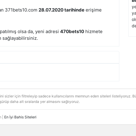
Be
ye
olan 371bets10.com
28.07.2020 tarihinde
erişime
y
ol
de
atılmış olsa da, yeni adresi
470bets10
hizmete
 sağlayabilirsiniz.
ni sizler için filtreleyip sadece kullanıcılarını memnun eden siteleri listeliyoruz. 
ürüp daha alt sıralarda yer almasını sağlıyoruz.
m
|
En İyi Bahis Siteleri