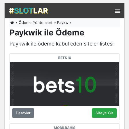
#
SLOT
LAR
Ödeme Yöntemleri
Paykwik
EN İYILER
Paykwik ile Ödeme
ÖDEME YÖNTEMLERI
Paykwik ile ödeme kabul eden siteler listesi
BONUSLAR
BETS10
Detaylar
Siteye Git
MOBILBAHIS