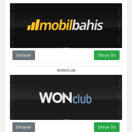
Detaylar
Siteye Git
WONCLUB
Detaylar
Siteye Git