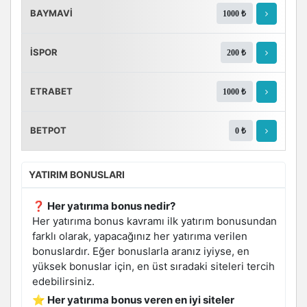
BAYMAVI
1000 ₺
İSPOR
200 ₺
ETRABET
1000 ₺
BETPOT
0 ₺
YATIRIM BONUSLARI
❓ Her yatırıma bonus nedir?
Her yatırıma bonus kavramı ilk yatırım bonusundan
farklı olarak, yapacağınız her yatırıma verilen
bonuslardır. Eğer bonuslarla aranız iyiyse, en
yüksek bonuslar için, en üst sıradaki siteleri tercih
edebilirsiniz.
⭐ Her yatırıma bonus veren en iyi siteler