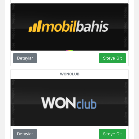
Detaylar
Siteye Git
WONCLUB
Detaylar
Siteye Git