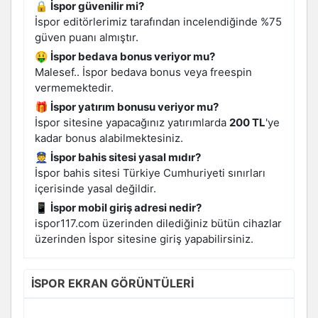
🔒 İspor güvenilir mi?
ispor70.com
02.09.2020 18:41
İspor editörlerimiz tarafından incelendiğinde %75
güven puanı almıştır.
ispor68.com
31.08.2020 20:35
🤑 İspor bedava bonus veriyor mu?
Malesef.. İspor bedava bonus veya freespin
ispor67.com
30.07.2020 17:56
vermemektedir.
🎁 İspor yatırım bonusu veriyor mu?
ispor66.com
23.07.2020 21:20
İspor sitesine yapacağınız yatırımlarda
200 TL
'ye
kadar bonus alabilmektesiniz.
ispor65.com
22.07.2020 05:51
👮 İspor bahis sitesi yasal mıdır?
İspor bahis sitesi Türkiye Cumhuriyeti sınırları
ispor64.com
30.06.2020 00:26
içerisinde yasal değildir.
📱 İspor mobil giriş adresi nedir?
ispor63.com
12.06.2020 00:10
ispor117.com üzerinden dilediğiniz bütün cihazlar
üzerinden İspor sitesine giriş yapabilirsiniz.
ispor62.com
09.06.2020 20:10
ispor61.com
31.05.2020 21:41
İSPOR EKRAN GÖRÜNTÜLERI
ispor60.com
23.05.2020 18:41