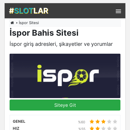
#
SLOT
LAR
İspor Sitesi
EN İYILER
İspor Bahis Sitesi
ÖDEME YÖNTEMLERI
İspor giriş adresleri, şikayetler ve yorumlar
BONUSLAR
Siteye Git
GENEL
%60
HIZ
%55