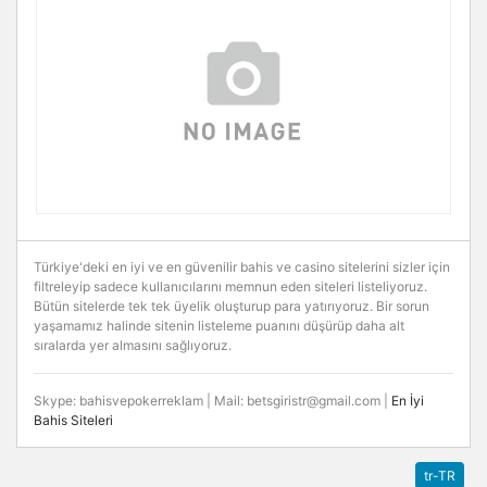
ispor59.com
18.05.2020 21:40
ispor58.com
14.05.2020 20:15
ispor57.com
13.05.2020 05:16
ispor56.com
11.05.2020 14:15
ispor35.com
25.04.2020 02:05
Türkiye'deki en iyi ve en güvenilir bahis ve casino sitelerini sizler için
filtreleyip sadece kullanıcılarını memnun eden siteleri listeliyoruz.
- Daha önceki İspor adresleri bilinmemektedir. -
Bütün sitelerde tek tek üyelik oluşturup para yatırıyoruz. Bir sorun
yaşamamız halinde sitenin listeleme puanını düşürüp daha alt
sıralarda yer almasını sağlıyoruz.
Skype: bahisvepokerreklam | Mail:
betsgiristr@gmail.com
|
En İyi
Bahis Siteleri
tr-TR