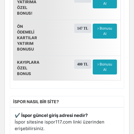
YATIRIMA
Al
ÖZEL
ispor78.com
18.11.2020 15:50
BONUS!
16.11.2020 21:13
ÖN
Bonusu
147 TL
ÖDEMELI
Al
KARTILAR
ispor77.com
26.10.2020 20:11
YATIRIM
BONUSU
ispor76.com
17.10.2020 18:50
KAYIPLARA
Bonusu
400 TL
ispor75.com
09.10.2020 20:00
ÖZEL
Al
BONUS
ispor74.com
08.10.2020 17:41
ispor73.com
18.09.2020 23:25
İSPOR NASIL BIR SITE?
ispor72.com
17.09.2020 21:06
✔ İspor güncel giriş adresi nedir?
İspor sitesine ispor117.com linki üzerinden
ispor71.com
04.09.2020 16:45
erişebilirsiniz.