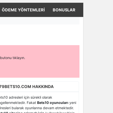
ÖDEME YÖNTEMLERI
BONUSLAR
butonu tıklayın.
79BETS10.COM HAKKINDA
ts10 adresleri için sürekli olarak
ngellenmektedir. Fakat
Bets10 oyuncuları
yeni
resleri bularak oyunlarına devam etmektedir.