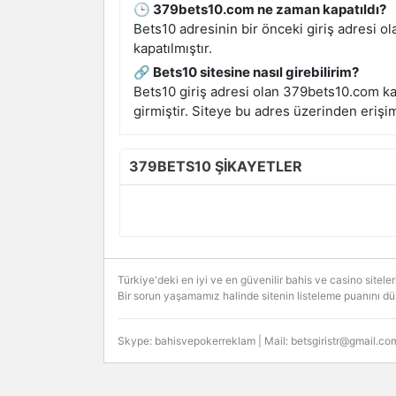
🕒 379bets10.com ne zaman kapatıldı?
Bets10 adresinin bir önceki giriş adresi 
kapatılmıştır.
🔗 Bets10 sitesine nasıl girebilirim?
Bets10 giriş adresi olan 379bets10.com ka
girmiştir. Siteye bu adres üzerinden erişim
379BETS10 ŞIKAYETLER
Türkiye'deki en iyi ve en güvenilir bahis ve casino siteleri
Bir sorun yaşamamız halinde sitenin listeleme puanını düş
Skype: bahisvepokerreklam | Mail:
betsgiristr@gmail.co