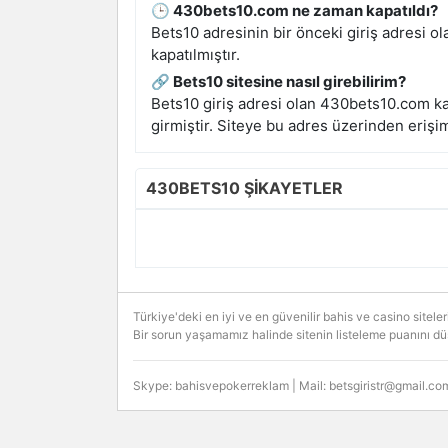
🕒 430bets10.com ne zaman kapatıldı?
Bets10 adresinin bir önceki giriş adresi 
kapatılmıştır.
🔗 Bets10 sitesine nasıl girebilirim?
Bets10 giriş adresi olan 430bets10.com ka
girmiştir. Siteye bu adres üzerinden erişim
430BETS10 ŞIKAYETLER
Türkiye'deki en iyi ve en güvenilir bahis ve casino siteleri
Bir sorun yaşamamız halinde sitenin listeleme puanını düş
Skype: bahisvepokerreklam | Mail:
betsgiristr@gmail.co