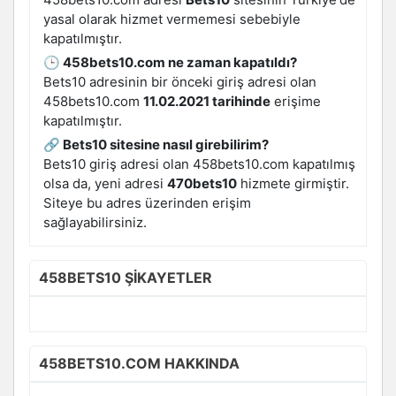
yasal olarak hizmet vermemesi sebebiyle
kapatılmıştır.
🕒 458bets10.com ne zaman kapatıldı?
Bets10 adresinin bir önceki giriş adresi olan
458bets10.com
11.02.2021 tarihinde
erişime
kapatılmıştır.
🔗 Bets10 sitesine nasıl girebilirim?
Bets10 giriş adresi olan 458bets10.com kapatılmış
olsa da, yeni adresi
470bets10
hizmete girmiştir.
Siteye bu adres üzerinden erişim
sağlayabilirsiniz.
458BETS10 ŞIKAYETLER
458BETS10.COM HAKKINDA