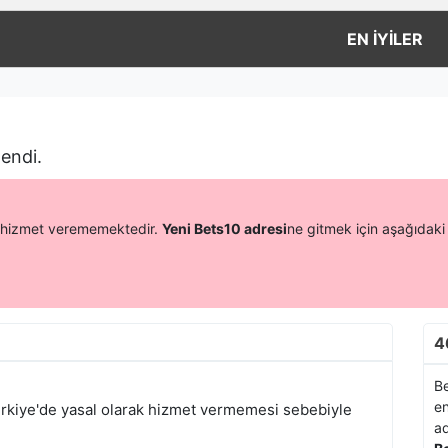
EN İYILER
lendi.
 hizmet verememektedir.
Yeni Bets10 adresi
ne gitmek için aşağıdaki 
4
Be
e
ürkiye'de yasal olarak hizmet vermemesi sebebiyle
ad