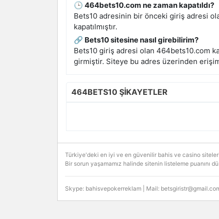
🕒 464bets10.com ne zaman kapatıldı?
Bets10 adresinin bir önceki giriş adresi 
kapatılmıştır.
🔗 Bets10 sitesine nasıl girebilirim?
Bets10 giriş adresi olan 464bets10.com ka
girmiştir. Siteye bu adres üzerinden erişim
464BETS10 ŞIKAYETLER
Türkiye'deki en iyi ve en güvenilir bahis ve casino siteleri
Bir sorun yaşamamız halinde sitenin listeleme puanını düş
Skype: bahisvepokerreklam | Mail:
betsgiristr@gmail.co