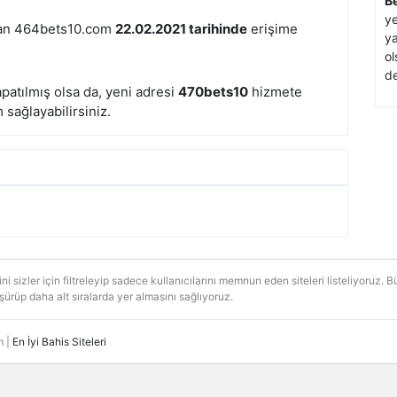
Be
ye
olan 464bets10.com
22.02.2021 tarihinde
erişime
y
ol
de
patılmış olsa da, yeni adresi
470bets10
hizmete
 sağlayabilirsiniz.
ni sizler için filtreleyip sadece kullanıcılarını memnun eden siteleri listeliyoruz. 
ürüp daha alt sıralarda yer almasını sağlıyoruz.
m
|
En İyi Bahis Siteleri