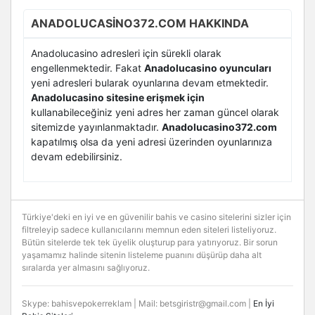
ANADOLUCASINO372.COM HAKKINDA
Anadolucasino adresleri için sürekli olarak
engellenmektedir. Fakat
Anadolucasino oyuncuları
yeni adresleri bularak oyunlarına devam etmektedir.
Anadolucasino sitesine erişmek için
kullanabileceğiniz yeni adres her zaman güncel olarak
sitemizde yayınlanmaktadır.
Anadolucasino372.com
kapatılmış olsa da yeni adresi üzerinden oyunlarınıza
devam edebilirsiniz.
Türkiye'deki en iyi ve en güvenilir bahis ve casino sitelerini sizler için
filtreleyip sadece kullanıcılarını memnun eden siteleri listeliyoruz.
Bütün sitelerde tek tek üyelik oluşturup para yatırıyoruz. Bir sorun
yaşamamız halinde sitenin listeleme puanını düşürüp daha alt
sıralarda yer almasını sağlıyoruz.
Skype: bahisvepokerreklam | Mail:
betsgiristr@gmail.com
|
En İyi