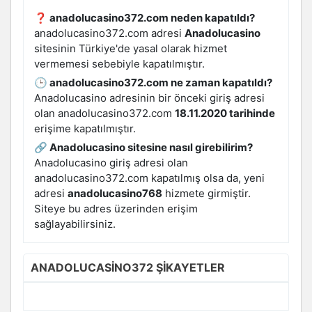
❓ anadolucasino372.com neden kapatıldı?
anadolucasino372.com adresi
Anadolucasino
sitesinin Türkiye'de yasal olarak hizmet
vermemesi sebebiyle kapatılmıştır.
🕒 anadolucasino372.com ne zaman kapatıldı?
Anadolucasino adresinin bir önceki giriş adresi
olan anadolucasino372.com
18.11.2020 tarihinde
erişime kapatılmıştır.
🔗 Anadolucasino sitesine nasıl girebilirim?
Anadolucasino giriş adresi olan
anadolucasino372.com kapatılmış olsa da, yeni
adresi
anadolucasino768
hizmete girmiştir.
Siteye bu adres üzerinden erişim
sağlayabilirsiniz.
ANADOLUCASINO372 ŞIKAYETLER