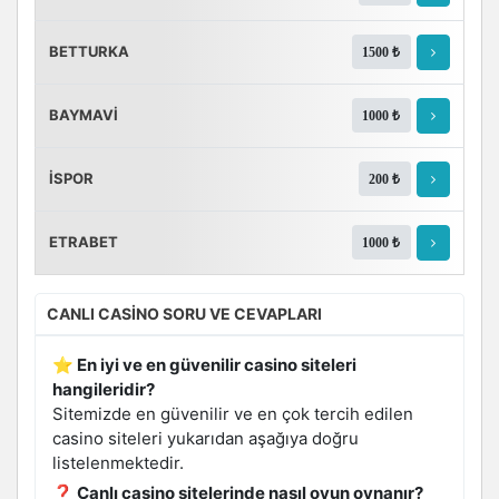
BETTURKA
1500 ₺
BAYMAVI
1000 ₺
İSPOR
200 ₺
ETRABET
1000 ₺
CANLI CASINO SORU VE CEVAPLARI
⭐ En iyi ve en güvenilir casino siteleri
hangileridir?
Sitemizde en güvenilir ve en çok tercih edilen
casino siteleri yukarıdan aşağıya doğru
listelenmektedir.
❓ Canlı casino sitelerinde nasıl oyun oynanır?