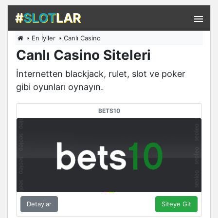
#
SLOT
LAR
En İyiler
Canlı Casino
EN İYILER
Canlı Casino Siteleri
ÖDEME YÖNTEMLERI
İnternetten blackjack, rulet, slot ve poker
BONUSLAR
gibi oyunları oynayın.
BETS10
Detaylar
Siteye Git