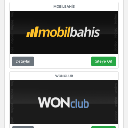
MOBILBAHIS
Detaylar
Siteye Git
WONCLUB