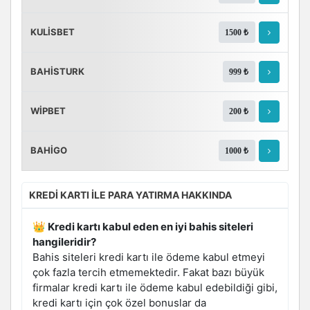
KULISBET
1500 ₺
BAHISTURK
999 ₺
WIPBET
200 ₺
BAHIGO
1000 ₺
KREDI KARTI İLE PARA YATIRMA HAKKINDA
👑 Kredi kartı kabul eden en iyi bahis siteleri
hangileridir?
Bahis siteleri kredi kartı ile ödeme kabul etmeyi
çok fazla tercih etmemektedir. Fakat bazı büyük
firmalar kredi kartı ile ödeme kabul edebildiği gibi,
kredi kartı için çok özel bonuslar da