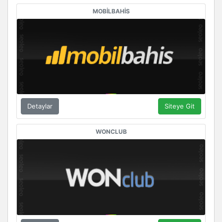
MOBILBAHIS
Detaylar
Siteye Git
WONCLUB