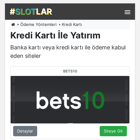
#
SLOT
LAR
Ödeme Yöntemleri
Kredi Kartı
EN İYILER
Kredi Kartı İle Yatırım
ÖDEME YÖNTEMLERI
Banka kartı veya kredi kartı ile ödeme kabul
BONUSLAR
eden siteler
BETS10
Detaylar
Siteye Git