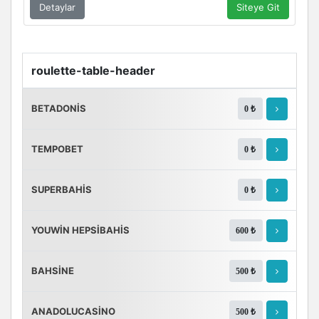
Detaylar
Siteye Git
roulette-table-header
BETADONIS
0 ₺
TEMPOBET
0 ₺
SUPERBAHIS
0 ₺
YOUWIN HEPSIBAHIS
600 ₺
BAHSINE
500 ₺
ANADOLUCASINO
500 ₺