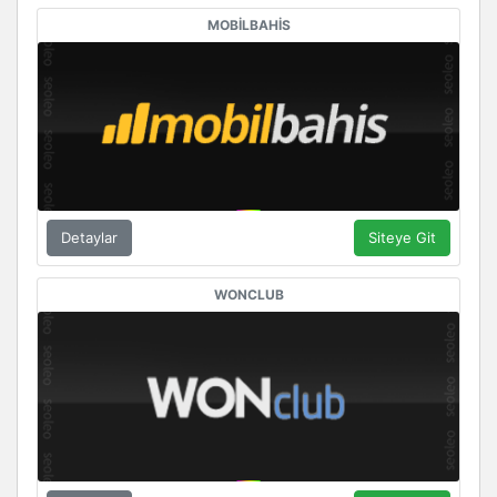
MOBILBAHIS
Detaylar
Siteye Git
WONCLUB