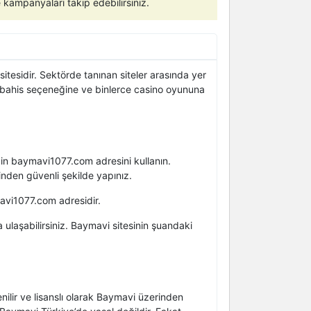
e kampanyaları takip edebilirsiniz.
2026-05-05
2026-05-01
itesidir. Sektörde tanınan siteler arasında yer
 bahis seçeneğine ve binlerce casino oyununa
2026-04-29
2026-04-23
2026-04-19
in baymavi1077.com adresini kullanın.
inden güvenli şekilde yapınız.
2026-04-17
avi1077.com adresidir.
2026-04-15
ulaşabilirsiniz. Baymavi sitesinin şuandaki
2026-04-11
2026-04-07
ilir ve lisanslı olarak Baymavi üzerinden