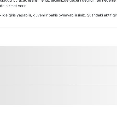
p olduğu Curacao lisansı henüz ülkemizde geçerli değildir. Bu nedenle
baymavi1050.com
lde hizmet verir.
lde giriş yapabilir, güvenilir bahis oynayabilirsiniz. Şuandaki aktif 
baymavi1048.com
baymavi1046.com
baymavi1045.com
baymavi1044.com
baymavi1043.com
baymavi1042.com
baymavi1041.com
baymavi1040.com
baymavi1039.com