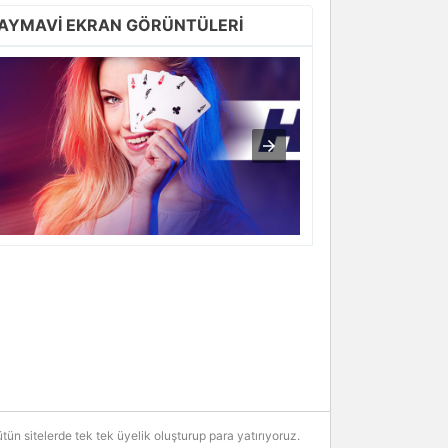
AYMAVI EKRAN GÖRÜNTÜLERI
2026-03-10
2026-03-08
2026-03-06
2026-03-04
2026-02-28
2026-02-23
2026-02-22
2026-02-20
2026-02-18
Bütün sitelerde tek tek üyelik oluşturup para yatırıyoruz.