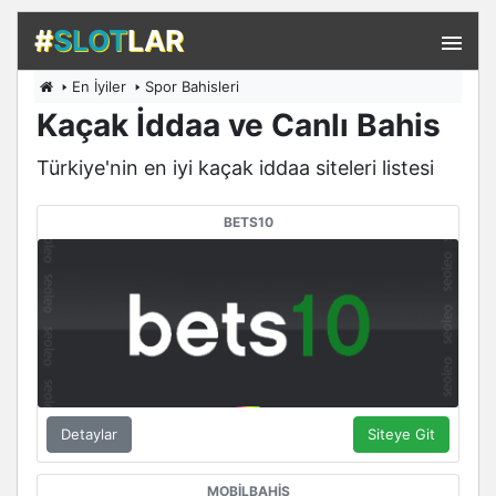
#
SLOT
LAR
En İyiler
Spor Bahisleri
EN İYILER
Kaçak İddaa ve Canlı Bahis
ÖDEME YÖNTEMLERI
Türkiye'nin en iyi kaçak iddaa siteleri listesi
BONUSLAR
BETS10
Detaylar
Siteye Git
MOBILBAHIS