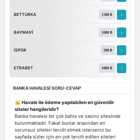
BETTURKA
1500 ₺
BAYMAVI
1000 ₺
İSPOR
200 ₺
ETRABET
1000 ₺
BANKA HAVALESI SORU-CEVAP
👑 Havale ile ödeme yapılabilen en güvenilir
siteler hangileridir?
Banka havalesi bir çok bahis ve casino sitesinde
bulunmaktadır. Fakat bunlar arasından en
sorunsuz siteleri tercih etmek isterseniz bu
sayfada sizler için en çok tercih edilen siteleri