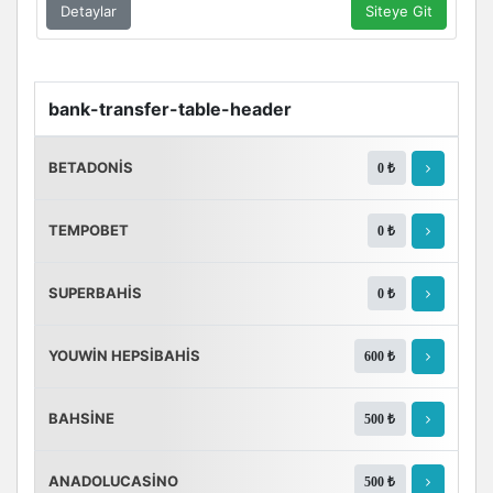
Detaylar
Siteye Git
bank-transfer-table-header
BETADONIS
0 ₺
TEMPOBET
0 ₺
SUPERBAHIS
0 ₺
YOUWIN HEPSIBAHIS
600 ₺
BAHSINE
500 ₺
ANADOLUCASINO
500 ₺