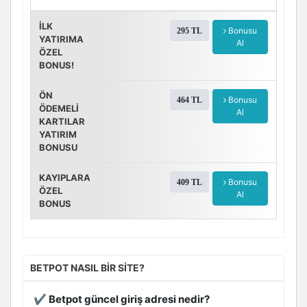
İLK
Bonusu
295 TL
YATIRIMA
Al
ÖZEL
BONUS!
ÖN
Bonusu
464 TL
ÖDEMELI
Al
KARTILAR
YATIRIM
BONUSU
KAYIPLARA
Bonusu
409 TL
ÖZEL
Al
BONUS
BETPOT NASIL BIR SITE?
✔ Betpot güncel giriş adresi nedir?