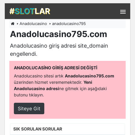
#
SLOT
LAR
Anadolucasino
anadolucasino795
EN İYILER
Anadolucasino795.com
ÖDEME YÖNTEMLERI
Anadolucasino giriş adresi site_domain
BONUSLAR
engellendi.
ANADOLUCASINO GIRIŞ ADRESI DEĞIŞTI
Anadolucasino sitesi artık
Anadolucasino795.com
üzerinden hizmet verememektedir.
Yeni
Anadolucasino adresi
ne gitmek için aşağıdaki
butonu tıklayın.
Siteye Git
SIK SORULAN SORULAR