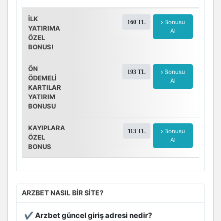
arzbahis147.com
İLK
2023-07-12
Bonusu
160 TL
YATIRIMA
Al
ÖZEL
arzbahis146.com
2023-07-09
BONUS!
arzbahis145.com
2023-07-07
ÖN
Bonusu
193 TL
ÖDEMELI
Al
KARTILAR
arzbahis144.com
2023-07-05
YATIRIM
BONUSU
arzbahis143.com
2023-06-25
KAYIPLARA
Bonusu
113 TL
arzbahis142.com
2023-06-23
ÖZEL
Al
BONUS
arzbahis138.com
2023-06-19
arzbahis137.com
2023-06-14
ARZBET NASIL BIR SITE?
arzbahis135.com
2023-06-09
✔ Arzbet güncel giriş adresi nedir?