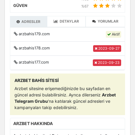
GÜVEN
%67
DETAYLAR
YORUMLAR
ADRESLER
arzbahis179.com
Aktif
arzbahis178.com
2023-09-27
arzbahis177.com
2023-09-23
arzbahis175.com
2023-09-21
ARZBET BAHIS SITESI
Arzbet sitesine erişemediğinizde bu sayfadan en
arzbahis173.com
2023-09-20
güncel adresi bulabilirsiniz. Ayrıca dilerseniz
Arzbet
Telegram Grubu
'na katılarak güncel adresleri ve
arzbahis171.com
2023-09-16
kampanyaları takip edebilirsiniz.
arzbahis170.com
2023-09-12
ARZBET HAKKINDA
arzbahis170.com
2023-09-12