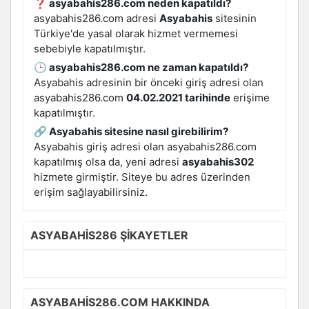
❓ asyabahis286.com neden kapatıldı?
asyabahis286.com adresi
Asyabahis
sitesinin
Türkiye'de yasal olarak hizmet vermemesi
sebebiyle kapatılmıştır.
🕒 asyabahis286.com ne zaman kapatıldı?
Asyabahis adresinin bir önceki giriş adresi olan
asyabahis286.com
04.02.2021 tarihinde
erişime
kapatılmıştır.
🔗 Asyabahis sitesine nasıl girebilirim?
Asyabahis giriş adresi olan asyabahis286.com
kapatılmış olsa da, yeni adresi
asyabahis302
hizmete girmiştir. Siteye bu adres üzerinden
erişim sağlayabilirsiniz.
ASYABAHIS286 ŞIKAYETLER
ASYABAHIS286.COM HAKKINDA