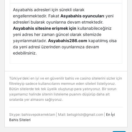
Asyabahis adresleri için sürekli olarak
engellenmektedir. Fakat
Asyabahis oyuncuları
yeni
adresleri bularak oyunlarına devam etmektedir.
Asyabahis sitesine erişmek için
kullanabileceğiniz
yeni adres her zaman güncel olarak sitemizde
yayınlanmaktadır.
Asyabahis286.com
kapatılmış olsa
da yeni adresi üzerinden oyunlarınıza devam
edebilirsiniz.
Türkiye'deki en iyi ve en güvenilir bahis ve casino sitelerini sizler için
filtreleyip sadece kullanıcılarını memnun eden siteleri listeliyoruz.
Bütün sitelerde tek tek üyelik oluşturup para yatırıyoruz. Bir sorun
yaşamamız halinde sitenin listeleme puanını düşürüp daha alt
sıralarda yer almasını sağlıyoruz.
Skype: bahisvepokerreklam | Mail:
betsgiristr@gmail.com
|
En İyi
Bahis Siteleri