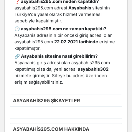
❓ asyabahis295.com neden kapatıldı?
asyabahis295.com adresi
Asyabahis
sitesinin
Türkiye'de yasal olarak hizmet vermemesi
sebebiyle kapatılmıştır.
🕒 asyabahis295.com ne zaman kapatıldı?
Asyabahis adresinin bir önceki giriş adresi olan
asyabahis295.com
22.02.2021 tarihinde
erişime
kapatılmıştır.
🔗 Asyabahis sitesine nasıl girebilirim?
Asyabahis giriş adresi olan asyabahis295.com
kapatılmış olsa da, yeni adresi
asyabahis302
hizmete girmiştir. Siteye bu adres üzerinden
erişim sağlayabilirsiniz.
ASYABAHIS295 ŞIKAYETLER
ASYABAHIS295.COM HAKKINDA