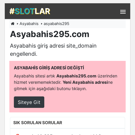
#
SLOT
LAR
Asyabahis
asyabahis295
EN İYILER
Asyabahis295.com
ÖDEME YÖNTEMLERI
Asyabahis giriş adresi site_domain
BONUSLAR
engellendi.
ASYABAHIS GIRIŞ ADRESI DEĞIŞTI
Asyabahis sitesi artık
Asyabahis295.com
üzerinden
hizmet verememektedir.
Yeni Asyabahis adresi
ne
gitmek için aşağıdaki butonu tıklayın.
Siteye Git
SIK SORULAN SORULAR