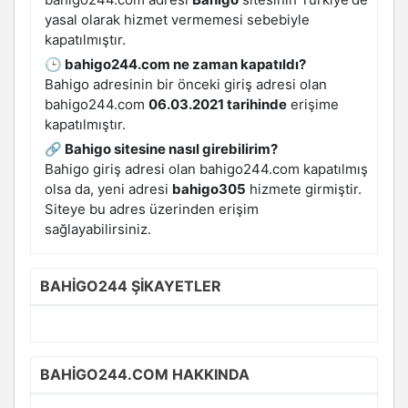
yasal olarak hizmet vermemesi sebebiyle
kapatılmıştır.
🕒 bahigo244.com ne zaman kapatıldı?
Bahigo adresinin bir önceki giriş adresi olan
bahigo244.com
06.03.2021 tarihinde
erişime
kapatılmıştır.
🔗 Bahigo sitesine nasıl girebilirim?
Bahigo giriş adresi olan bahigo244.com kapatılmış
olsa da, yeni adresi
bahigo305
hizmete girmiştir.
Siteye bu adres üzerinden erişim
sağlayabilirsiniz.
BAHIGO244 ŞIKAYETLER
BAHIGO244.COM HAKKINDA