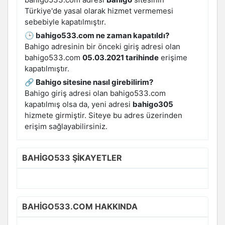
Türkiye'de yasal olarak hizmet vermemesi
sebebiyle kapatılmıştır.
🕒 bahigo533.com ne zaman kapatıldı?
Bahigo adresinin bir önceki giriş adresi olan
bahigo533.com
05.03.2021 tarihinde
erişime
kapatılmıştır.
🔗 Bahigo sitesine nasıl girebilirim?
Bahigo giriş adresi olan bahigo533.com
kapatılmış olsa da, yeni adresi
bahigo305
hizmete girmiştir. Siteye bu adres üzerinden
erişim sağlayabilirsiniz.
BAHIGO533 ŞIKAYETLER
BAHIGO533.COM HAKKINDA