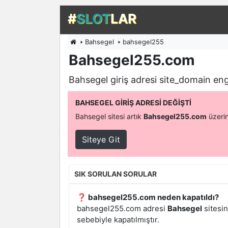
#
SLOT
LAR
Bahsegel
bahsegel255
Bahsegel255.com
Bahsegel giriş adresi site_domain eng
BAHSEGEL GIRIŞ ADRESI DEĞIŞTI
Bahsegel sitesi artık
Bahsegel255.com
üzeri
Siteye Git
SIK SORULAN SORULAR
❓ bahsegel255.com neden kapatıldı?
bahsegel255.com adresi
Bahsegel
sitesin
sebebiyle kapatılmıştır.