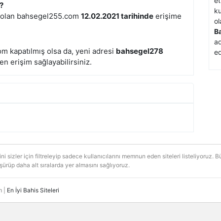
e
?
ku
si olan bahsegel255.com
12.02.2021 tarihinde
erişime
ol
B
ad
m kapatılmış olsa da, yeni adresi
bahsegel278
ed
n erişim sağlayabilirsiniz.
ni sizler için filtreleyip sadece kullanıcılarını memnun eden siteleri listeliyoruz. 
ürüp daha alt sıralarda yer almasını sağlıyoruz.
m
|
En İyi Bahis Siteleri