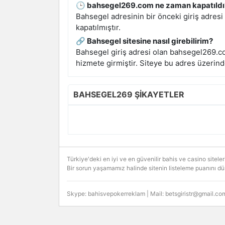
🕒 bahsegel269.com ne zaman kapatıldı
Bahsegel adresinin bir önceki giriş adre
kapatılmıştır.
🔗 Bahsegel sitesine nasıl girebilirim?
Bahsegel giriş adresi olan bahsegel269.co
hizmete girmiştir. Siteye bu adres üzerinde
BAHSEGEL269 ŞIKAYETLER
Türkiye'deki en iyi ve en güvenilir bahis ve casino siteleri
Bir sorun yaşamamız halinde sitenin listeleme puanını düş
Skype: bahisvepokerreklam | Mail:
betsgiristr@gmail.co