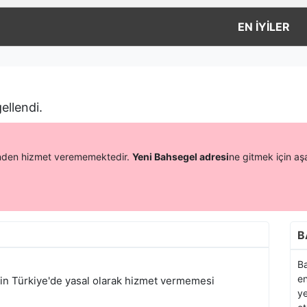
EN İYILER
ellendi.
nden hizmet verememektedir.
Yeni Bahsegel adresi
ne gitmek için aş
B
Ba
e
in Türkiye'de yasal olarak hizmet vermemesi
ye