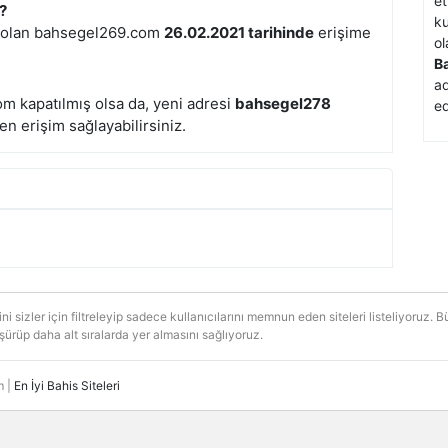
e
?
ku
si olan bahsegel269.com
26.02.2021 tarihinde
erişime
ol
B
ad
m kapatılmış olsa da, yeni adresi
bahsegel278
ed
n erişim sağlayabilirsiniz.
ni sizler için filtreleyip sadece kullanıcılarını memnun eden siteleri listeliyoruz. 
ürüp daha alt sıralarda yer almasını sağlıyoruz.
m
|
En İyi Bahis Siteleri