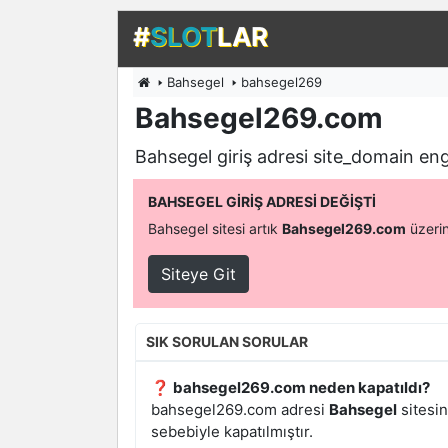
#
SLOT
LAR
Bahsegel
bahsegel269
Bahsegel269.com
Bahsegel giriş adresi site_domain eng
BAHSEGEL GIRIŞ ADRESI DEĞIŞTI
Bahsegel sitesi artık
Bahsegel269.com
üzeri
Siteye Git
SIK SORULAN SORULAR
❓ bahsegel269.com neden kapatıldı?
bahsegel269.com adresi
Bahsegel
sitesin
sebebiyle kapatılmıştır.