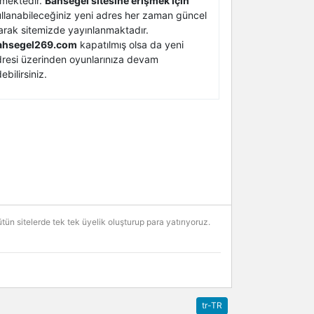
tmektedir.
Bahsegel sitesine erişmek için
llanabileceğiniz yeni adres her zaman güncel
arak sitemizde yayınlanmaktadır.
ahsegel269.com
kapatılmış olsa da yeni
resi üzerinden oyunlarınıza devam
ebilirsiniz.
Bütün sitelerde tek tek üyelik oluşturup para yatırıyoruz.
tr-TR