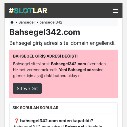
#
SLOT
LAR
Bahsegel
bahsegel342
EN İYILER
Bahsegel342.com
ÖDEME YÖNTEMLERI
Bahsegel giriş adresi site_domain engellendi.
BONUSLAR
BAHSEGEL GIRIŞ ADRESI DEĞIŞTI
Bahsegel sitesi artık
Bahsegel342.com
üzerinden
hizmet verememektedir.
Yeni Bahsegel adresi
ne
gitmek için aşağıdaki butonu tıklayın.
Siteye Git
SIK SORULAN SORULAR
❓ bahsegel342.com neden kapatıldı?
bahsegel342.com adresi
Bahsegel
sitesinin