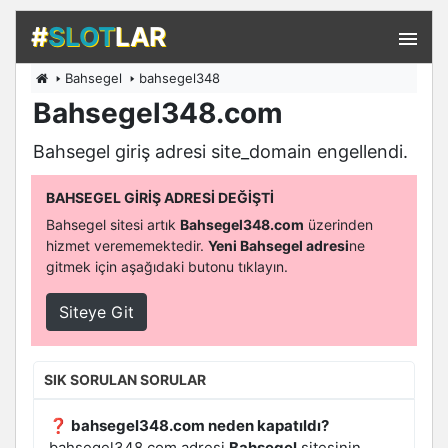
#
SLOT
LAR
Bahsegel
bahsegel348
EN İYILER
Bahsegel348.com
ÖDEME YÖNTEMLERI
Bahsegel giriş adresi site_domain engellendi.
BONUSLAR
BAHSEGEL GIRIŞ ADRESI DEĞIŞTI
Bahsegel sitesi artık
Bahsegel348.com
üzerinden
hizmet verememektedir.
Yeni Bahsegel adresi
ne
gitmek için aşağıdaki butonu tıklayın.
Siteye Git
SIK SORULAN SORULAR
❓ bahsegel348.com neden kapatıldı?
bahsegel348.com adresi
Bahsegel
sitesinin