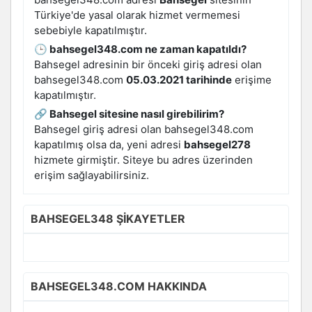
Türkiye'de yasal olarak hizmet vermemesi
sebebiyle kapatılmıştır.
🕒 bahsegel348.com ne zaman kapatıldı?
Bahsegel adresinin bir önceki giriş adresi olan
bahsegel348.com
05.03.2021 tarihinde
erişime
kapatılmıştır.
🔗 Bahsegel sitesine nasıl girebilirim?
Bahsegel giriş adresi olan bahsegel348.com
kapatılmış olsa da, yeni adresi
bahsegel278
hizmete girmiştir. Siteye bu adres üzerinden
erişim sağlayabilirsiniz.
BAHSEGEL348 ŞIKAYETLER
BAHSEGEL348.COM HAKKINDA