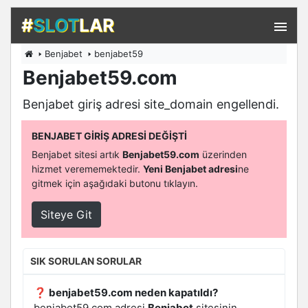
#
SLOT
LAR
Benjabet
benjabet59
EN İYILER
Benjabet59.com
ÖDEME YÖNTEMLERI
Benjabet giriş adresi site_domain engellendi.
BONUSLAR
BENJABET GIRIŞ ADRESI DEĞIŞTI
Benjabet sitesi artık
Benjabet59.com
üzerinden
hizmet verememektedir.
Yeni Benjabet adresi
ne
gitmek için aşağıdaki butonu tıklayın.
Siteye Git
SIK SORULAN SORULAR
❓ benjabet59.com neden kapatıldı?
benjabet59.com adresi
Benjabet
sitesinin