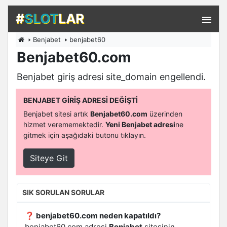
#
SLOT
LAR
Benjabet
benjabet60
EN İYILER
Benjabet60.com
ÖDEME YÖNTEMLERI
Benjabet giriş adresi site_domain engellendi.
BONUSLAR
BENJABET GIRIŞ ADRESI DEĞIŞTI
Benjabet sitesi artık
Benjabet60.com
üzerinden
hizmet verememektedir.
Yeni Benjabet adresi
ne
gitmek için aşağıdaki butonu tıklayın.
Siteye Git
SIK SORULAN SORULAR
❓ benjabet60.com neden kapatıldı?
benjabet60.com adresi
Benjabet
sitesinin