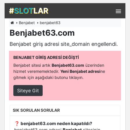
#
SLOT
LAR
Benjabet
benjabet63
EN İYILER
Benjabet63.com
ÖDEME YÖNTEMLERI
Benjabet giriş adresi site_domain engellendi.
BONUSLAR
BENJABET GIRIŞ ADRESI DEĞIŞTI
Benjabet sitesi artık
Benjabet63.com
üzerinden
hizmet verememektedir.
Yeni Benjabet adresi
ne
gitmek için aşağıdaki butonu tıklayın.
Siteye Git
SIK SORULAN SORULAR
❓ benjabet63.com neden kapatıldı?
benjabet63.com adresi
Benjabet
sitesinin