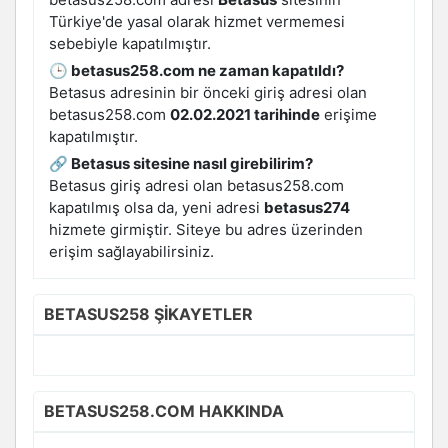
Türkiye'de yasal olarak hizmet vermemesi
sebebiyle kapatılmıştır.
🕒 betasus258.com ne zaman kapatıldı?
Betasus adresinin bir önceki giriş adresi olan
betasus258.com
02.02.2021 tarihinde
erişime
kapatılmıştır.
🔗 Betasus sitesine nasıl girebilirim?
Betasus giriş adresi olan betasus258.com
kapatılmış olsa da, yeni adresi
betasus274
hizmete girmiştir. Siteye bu adres üzerinden
erişim sağlayabilirsiniz.
BETASUS258 ŞIKAYETLER
BETASUS258.COM HAKKINDA