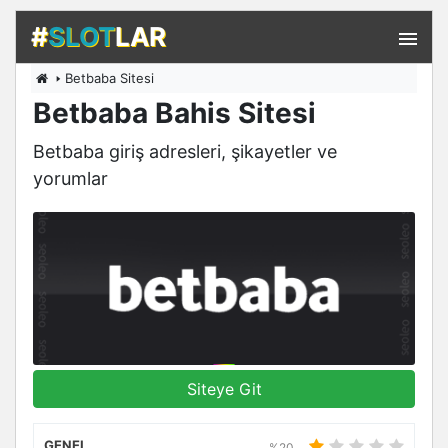
#
SLOT
LAR
Betbaba Sitesi
EN İYILER
Betbaba Bahis Sitesi
ÖDEME YÖNTEMLERI
Betbaba giriş adresleri, şikayetler ve
BONUSLAR
yorumlar
Siteye Git
GENEL
%20