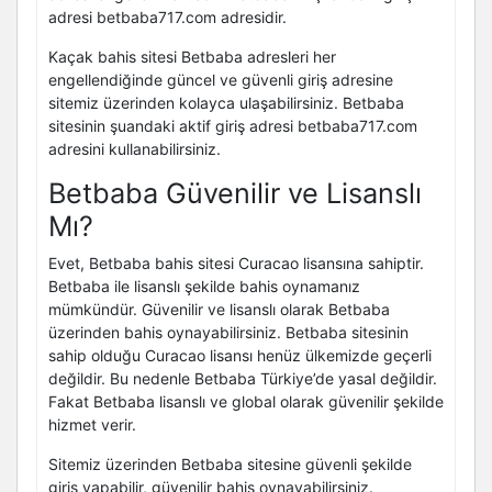
adresi betbaba717.com adresidir.
Kaçak bahis sitesi Betbaba adresleri her
engellendiğinde güncel ve güvenli giriş adresine
sitemiz üzerinden kolayca ulaşabilirsiniz. Betbaba
sitesinin şuandaki aktif giriş adresi betbaba717.com
adresini kullanabilirsiniz.
Betbaba Güvenilir ve Lisanslı
Mı?
Evet, Betbaba bahis sitesi Curacao lisansına sahiptir.
Betbaba ile lisanslı şekilde bahis oynamanız
mümkündür. Güvenilir ve lisanslı olarak Betbaba
üzerinden bahis oynayabilirsiniz. Betbaba sitesinin
sahip olduğu Curacao lisansı henüz ülkemizde geçerli
değildir. Bu nedenle Betbaba Türkiye’de yasal değildir.
Fakat Betbaba lisanslı ve global olarak güvenilir şekilde
hizmet verir.
Sitemiz üzerinden Betbaba sitesine güvenli şekilde
giriş yapabilir, güvenilir bahis oynayabilirsiniz.