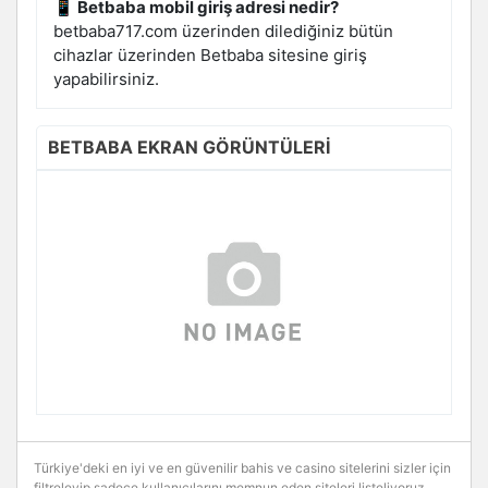
📱 Betbaba mobil giriş adresi nedir?
betbaba717.com üzerinden dilediğiniz bütün
cihazlar üzerinden Betbaba sitesine giriş
yapabilirsiniz.
BETBABA EKRAN GÖRÜNTÜLERI
Türkiye'deki en iyi ve en güvenilir bahis ve casino sitelerini sizler için
filtreleyip sadece kullanıcılarını memnun eden siteleri listeliyoruz.