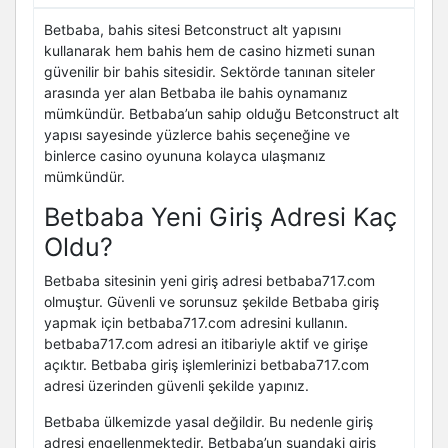
09.11.2020 22:28
Betbaba, bahis sitesi Betconstruct alt yapısını
kullanarak hem bahis hem de casino hizmeti sunan
betbaba45.com
08.11.2020 21:29
güvenilir bir bahis sitesidir. Sektörde tanınan siteler
arasında yer alan Betbaba ile bahis oynamanız
mümkündür. Betbaba’un sahip olduğu Betconstruct alt
- Daha önceki Betbaba adresleri bilinmemektedir. -
yapısı sayesinde yüzlerce bahis seçeneğine ve
binlerce casino oyununa kolayca ulaşmanız
mümkündür.
Betbaba Yeni Giriş Adresi Kaç
Oldu?
Betbaba sitesinin yeni giriş adresi betbaba717.com
olmuştur. Güvenli ve sorunsuz şekilde Betbaba giriş
yapmak için betbaba717.com adresini kullanın.
betbaba717.com adresi an itibariyle aktif ve girişe
açıktır. Betbaba giriş işlemlerinizi betbaba717.com
adresi üzerinden güvenli şekilde yapınız.
Betbaba ülkemizde yasal değildir. Bu nedenle giriş
adresi engellenmektedir. Betbaba’un şuandaki giriş