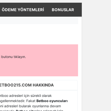
ÖDEME YÖNTEMLERI
BONUSLAR
 butonu tıklayın.
ETBOO215.COM HAKKINDA
tboo adresleri için sürekli olarak
ngellenmektedir. Fakat
Betboo oyuncuları
ni adresleri bularak oyunlarına devam