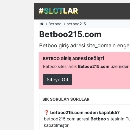
#
SLOT
LAR
Betboo
betboo215
Betboo215.com
Betboo giriş adresi site_domain engel
BETBOO GIRIŞ ADRESI DEĞIŞTI
Betboo sitesi artık
Betboo215.com
üzerinden
Siteye Git
SIK SORULAN SORULAR
❓ betboo215.com neden kapatıldı?
betboo215.com adresi
Betboo
sitesinin T
kapatılmıştır.