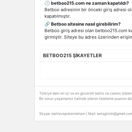
🕒 betboo215.com ne zaman kapatıldı?
Betboo adresinin bir önceki giriş adresi
kapatılmıştır.
🔗 Betboo sitesine nasıl girebilirim?
Betboo giriş adresi olan betboo215.com ka
girmiştir. Siteye bu adres üzerinden erişim
BETBOO215 ŞIKAYETLER
Türkiye'deki en iyi ve en güvenilir bahis ve casino siteleri
Bir sorun yaşamamız halinde sitenin listeleme puanını düş
Skype: bahisvepokerreklam | Mail:
betsgiristr@gmail.co