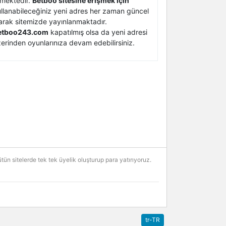
tmektedir.
Betboo sitesine erişmek için
llanabileceğiniz yeni adres her zaman güncel
arak sitemizde yayınlanmaktadır.
etboo243.com
kapatılmış olsa da yeni adresi
erinden oyunlarınıza devam edebilirsiniz.
Bütün sitelerde tek tek üyelik oluşturup para yatırıyoruz.
tr-TR