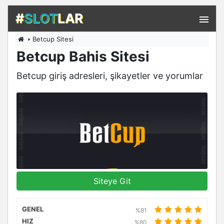
#
SLOT
LAR
Betcup Sitesi
EN İYILER
Betcup Bahis Sitesi
ÖDEME YÖNTEMLERI
Betcup giriş adresleri, şikayetler ve yorumlar
BONUSLAR
Siteye Git
GENEL
%81
HIZ
%80