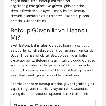
Kaçak bahis sitesi Betcup adresleri her
276betcup.com
2022-09-24
engellendiğinde güncel ve güvenli giriş adresine
sitemiz üzerinden kolayca ulaşabilirsiniz. Betcup
274betcup.com
2022-08-25
sitesinin şuandaki aktif giriş adresi 298betcup.com
adresini kullanabilirsiniz.
273betcup.com
2022-08-13
Betcup Güvenilir ve Lisanslı
Mı?
272betcup.com
2022-07-27
Evet, Betcup bahis sitesi Curaçao lisansına sahiptir.
271betcup.com
2022-05-31
Betcup ile lisanslı şekilde bahis oynamanız mümkündür.
Güvenilir ve lisanslı olarak Betcup üzerinden bahis
270betcup.com
2022-05-24
oynayabilirsiniz. Betcup sitesinin sahip olduğu Curaçao
lisansı henüz ülkemizde geçerli değildir. Bu nedenle
Betcup Türkiye’de yasal değildir. Fakat Betcup lisanslı
269betcup.com
2022-05-21
ve global olarak güvenilir şekilde hizmet verir.
267betcup.com
2022-05-19
Sitemiz üzerinden Betcup sitesine güvenli şekilde giriş
yapabilir, güvenilir bahis oynayabilirsiniz. Şuandaki
265betcup.com
2022-05-14
aktif giriş adresi 298betcup.com olarak belirlenmiştir.
264betcup.com
2022-05-11