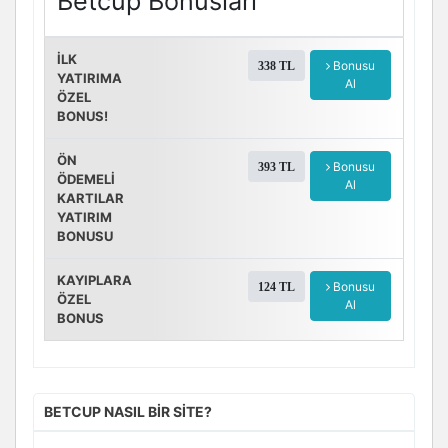
Betcup Bonusları
263betcup.com
2022-05-08
İLK
Bonusu
338 TL
YATIRIMA
262betcup.com
Al
2022-04-28
ÖZEL
BONUS!
260betcup.com
2022-04-21
ÖN
Bonusu
393 TL
258betcup.com
ÖDEMELI
2022-04-19
Al
KARTILAR
YATIRIM
256betcup.com
2022-04-15
BONUSU
254betcup.com
2022-04-14
KAYIPLARA
Bonusu
124 TL
ÖZEL
Al
BONUS
253betcup.com
2022-04-12
252betcup.com
2022-04-07
BETCUP NASIL BIR SITE?
249betcup.com
2022-03-30