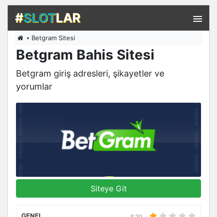
#
SLOT
LAR
Betgram Sitesi
EN İYILER
Betgram Bahis Sitesi
ÖDEME YÖNTEMLERI
Betgram giriş adresleri, şikayetler ve
BONUSLAR
yorumlar
Siteye Git
GENEL
%20