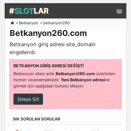
#
SLOT
LAR
Betkanyon
betkanyon260
EN İYILER
Betkanyon260.com
ÖDEME YÖNTEMLERI
Betkanyon giriş adresi site_domain
BONUSLAR
engellendi.
BETKANYON GIRIŞ ADRESI DEĞIŞTI
Betkanyon sitesi artık
Betkanyon260.com
üzerinden
hizmet verememektedir.
Yeni Betkanyon adresi
ne
gitmek için aşağıdaki butonu tıklayın.
Siteye Git
SIK SORULAN SORULAR