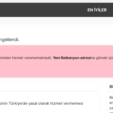
EN İYILER
ngellendi.
rinden hizmet verememektedir.
Yeni Betkanyon adresi
ne gitmek içi
B
Be
e
sinin Türkiye'de yasal olarak hizmet vermemesi
ye