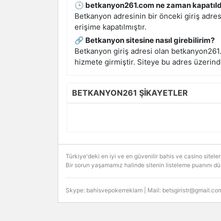
🕒 betkanyon261.com ne zaman kapatıld
Betkanyon adresinin bir önceki giriş adr
erişime kapatılmıştır.
🔗 Betkanyon sitesine nasıl girebilirim?
Betkanyon giriş adresi olan betkanyon261.
hizmete girmiştir. Siteye bu adres üzerinde
BETKANYON261 ŞIKAYETLER
Türkiye'deki en iyi ve en güvenilir bahis ve casino siteleri
Bir sorun yaşamamız halinde sitenin listeleme puanını düş
Skype: bahisvepokerreklam | Mail:
betsgiristr@gmail.co