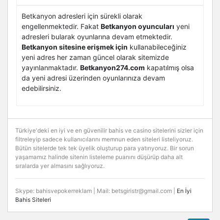
Betkanyon adresleri için sürekli olarak
engellenmektedir. Fakat
Betkanyon oyuncuları
yeni
adresleri bularak oyunlarına devam etmektedir.
Betkanyon sitesine erişmek için
kullanabileceğiniz
yeni adres her zaman güncel olarak sitemizde
yayınlanmaktadır.
Betkanyon274.com
kapatılmış olsa
da yeni adresi üzerinden oyunlarınıza devam
edebilirsiniz.
Türkiye'deki en iyi ve en güvenilir bahis ve casino sitelerini sizler için
filtreleyip sadece kullanıcılarını memnun eden siteleri listeliyoruz.
Bütün sitelerde tek tek üyelik oluşturup para yatırıyoruz. Bir sorun
yaşamamız halinde sitenin listeleme puanını düşürüp daha alt
sıralarda yer almasını sağlıyoruz.
Skype: bahisvepokerreklam | Mail:
betsgiristr@gmail.com
|
En İyi
Bahis Siteleri