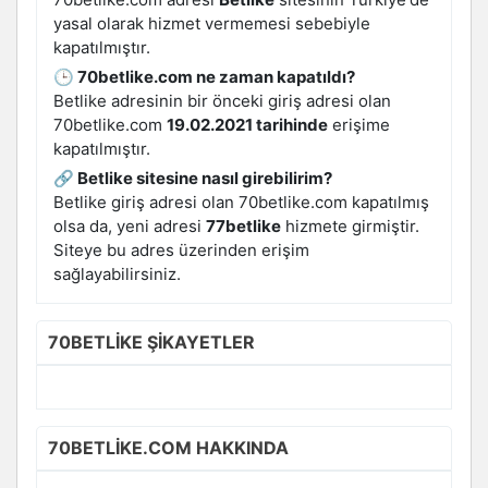
yasal olarak hizmet vermemesi sebebiyle
kapatılmıştır.
🕒 70betlike.com ne zaman kapatıldı?
Betlike adresinin bir önceki giriş adresi olan
70betlike.com
19.02.2021 tarihinde
erişime
kapatılmıştır.
🔗 Betlike sitesine nasıl girebilirim?
Betlike giriş adresi olan 70betlike.com kapatılmış
olsa da, yeni adresi
77betlike
hizmete girmiştir.
Siteye bu adres üzerinden erişim
sağlayabilirsiniz.
70BETLIKE ŞIKAYETLER
70BETLIKE.COM HAKKINDA