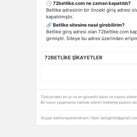
🕒 72betlike.com ne zaman kapatıldı?
Betlike adresinin bir önceki giriş adresi 
kapatılmıştır.
🔗 Betlike sitesine nasıl girebilirim?
Betlike giriş adresi olan 72betlike.com kap
girmiştir. Siteye bu adres üzerinden erişim
72BETLIKE ŞIKAYETLER
Türkiye'deki en iyi ve en güvenilir bahis ve casino siteleri
Bir sorun yaşamamız halinde sitenin listeleme puanını düş
Skype: bahisvepokerreklam | Mail:
betsgiristr@gmail.co