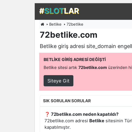
#
SLOT
LAR
Betlike
72betlike
72betlike.com
Betlike giriş adresi site_domain engel
BETLIKE GIRIŞ ADRESI DEĞIŞTI
Betlike sitesi artık
72betlike.com
üzerinden h
Siteye Git
SIK SORULAN SORULAR
❓ 72betlike.com neden kapatıldı?
72betlike.com adresi
Betlike
sitesinin Tü
kapatılmıştır.