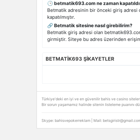
🕒 betmatik693.com ne zaman kapatıldı
Betmatik adresinin bir önceki giriş adres
kapatılmıştır.
🔗 Betmatik sitesine nasıl girebilirim?
Betmatik giriş adresi olan betmatik693.co
girmiştir. Siteye bu adres üzerinden erişim
BETMATIK693 ŞIKAYETLER
Türkiye'deki en iyi ve en güvenilir bahis ve casino siteleri
Bir sorun yaşamamız halinde sitenin listeleme puanını düş
Skype: bahisvepokerreklam | Mail:
betsgiristr@gmail.co