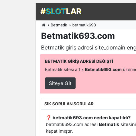
#
SLOT
LAR
Betmatik
betmatik693
Betmatik693.com
Betmatik giriş adresi site_domain eng
BETMATIK GIRIŞ ADRESI DEĞIŞTI
Betmatik sitesi artık
Betmatik693.com
üzerin
Siteye Git
SIK SORULAN SORULAR
❓ betmatik693.com neden kapatıldı?
betmatik693.com adresi
Betmatik
sitesin
kapatılmıştır.