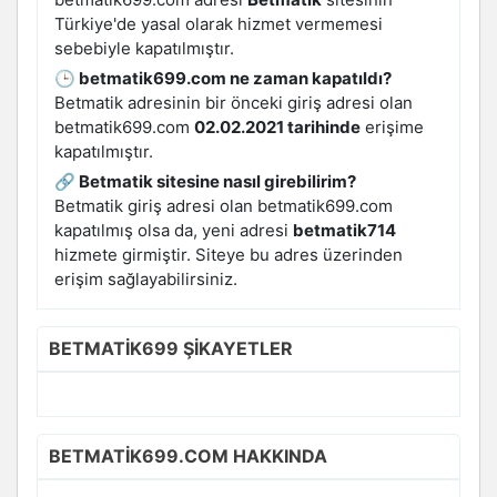
Türkiye'de yasal olarak hizmet vermemesi
sebebiyle kapatılmıştır.
🕒 betmatik699.com ne zaman kapatıldı?
Betmatik adresinin bir önceki giriş adresi olan
betmatik699.com
02.02.2021 tarihinde
erişime
kapatılmıştır.
🔗 Betmatik sitesine nasıl girebilirim?
Betmatik giriş adresi olan betmatik699.com
kapatılmış olsa da, yeni adresi
betmatik714
hizmete girmiştir. Siteye bu adres üzerinden
erişim sağlayabilirsiniz.
BETMATIK699 ŞIKAYETLER
BETMATIK699.COM HAKKINDA