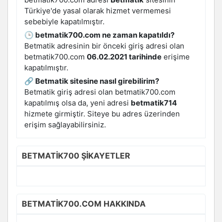
Türkiye'de yasal olarak hizmet vermemesi
sebebiyle kapatılmıştır.
🕒 betmatik700.com ne zaman kapatıldı?
Betmatik adresinin bir önceki giriş adresi olan
betmatik700.com
06.02.2021 tarihinde
erişime
kapatılmıştır.
🔗 Betmatik sitesine nasıl girebilirim?
Betmatik giriş adresi olan betmatik700.com
kapatılmış olsa da, yeni adresi
betmatik714
hizmete girmiştir. Siteye bu adres üzerinden
erişim sağlayabilirsiniz.
BETMATIK700 ŞIKAYETLER
BETMATIK700.COM HAKKINDA